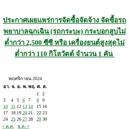
ประกาศเผยแพร่การจัดซื้อจัดจ้าง จัดซื้อรถ
พยาบาลฉุกเฉิน (รถกระบะ) กระบอกสูบไม่
ต่ำกว่า 2,500 ซีซี หรือ เครื่องยนต์สูงสุดไม่
ต่ำกว่า 110 กิโลวัตต์ จำนวน 1 คัน
พฤศจิกายน 2024
อา.
จ.
อ.
พ.
พฤ.
ศ.
ส.
1
2
3
4
5
6
7
8
9
10
11
12
13
14
15
16
17
18
19
20
21
22
23
24
25
26
27
28
29
30
« ต.ค.
ธ.ค. »