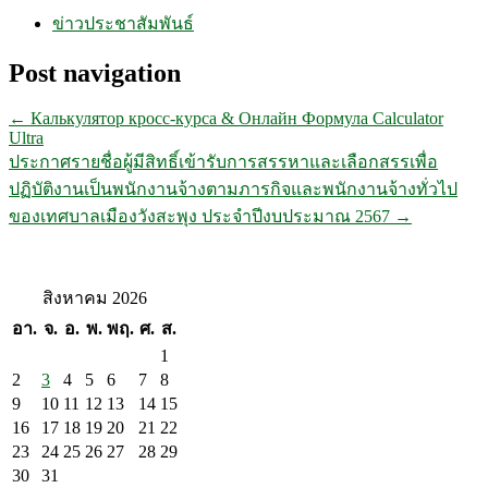
ข่าวประชาสัมพันธ์
Post navigation
←
Калькулятор кросс-курса & Онлайн Формула Calculator
Ultra
ประกาศรายชื่อผู้มีสิทธิ์เข้ารับการสรรหาและเลือกสรรเพื่อ
ปฏิบัติงานเป็นพนักงานจ้างตามภารกิจและพนักงานจ้างทั่วไป
ของเทศบาลเมืองวังสะพุง ประจำปีงบประมาณ 2567
→
สิงหาคม 2026
อา.
จ.
อ.
พ.
พฤ.
ศ.
ส.
1
2
3
4
5
6
7
8
9
10
11
12
13
14
15
16
17
18
19
20
21
22
23
24
25
26
27
28
29
30
31